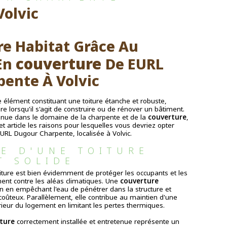
Volvic
re Habitat Grâce Au 
couverture 
En 
De EURL 
ente À Volvic
e élément constituant une toiture étanche et robuste,
ère lorsqu'il s'agit de construire ou de rénover un bâtiment.
onnue dans le domaine de la charpente et de la
couverture
,
 article les raisons pour lesquelles vous devriez opter
EURL Dugour Charpente, localisée à Volvic.
E D'UNE TOITURE 
T SOLIDE
iture est bien évidemment de protéger les occupants et les
ent contre les aléas climatiques. Une
couverture
n en empêchant l'eau de pénétrer dans la structure et
teux. Parallèlement, elle contribue au maintien d'une
rieur du logement en limitant les pertes thermiques.
ture
correctement installée et entretenue représente un