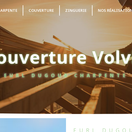
ARPENTE
COUVERTURE
ZINGUERIE
NOS RÉALISATIO
ouverture Volv
EURL DUGOUR CHARPENTE
EURL DUGO