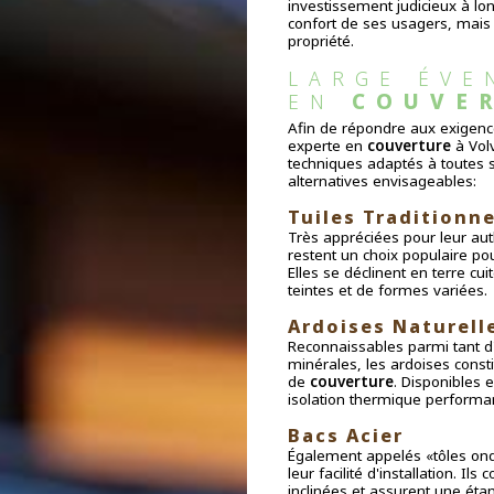
investissement judicieux à lon
confort de ses usagers, mais e
propriété.
LARGE ÉVE
COUVE
EN 
Afin de répondre aux exigenc
experte en
couverture
à Vol
techniques adaptés à toutes s
alternatives envisageables:
Tuiles Traditionne
Très appréciées pour leur auth
restent un choix populaire po
Elles se déclinent en terre cu
teintes et de formes variées.
Ardoises Naturell
Reconnaissables parmi tant d'
minérales, les ardoises cons
de
couverture
. Disponibles 
isolation thermique performan
Bacs Acier
Également appelés «tôles ondu
leur facilité d'installation. I
inclinées et assurent une étan