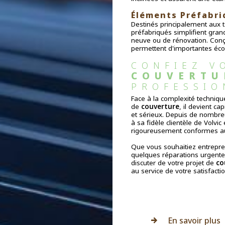
Éléments Préfabri
Destinés principalement aux t
préfabriqués simplifient gra
neuve ou de rénovation. Conç
permettent d'importantes éc
CONFIEZ V
COUVERTU
PROFESSIO
Face à la complexité techniqu
de
couverture
, il devient ca
et sérieux. Depuis de nombre
à sa fidèle clientèle de Volvi
rigoureusement conformes au
Que vous souhaitiez entrepr
quelques réparations urgent
discuter de votre projet de
co
au service de votre satisfactio
En savoir plus