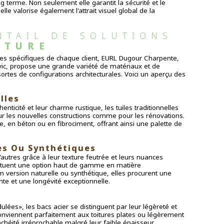
g terme. Non seulement elle garantit la sécurité et le
lle valorise également l'attrait visuel global de la
NTAIL DE SOLUTIONS 
RTURE
es spécifiques de chaque client, EURL Dugour Charpente,
vic, propose une grande variété de matériaux et de
ortes de configurations architecturales. Voici un aperçu des
lles
enticité et leur charme rustique, les tuiles traditionnelles
ur les nouvelles constructions comme pour les rénovations.
ite, en béton ou en fibrociment, offrant ainsi une palette de
es Ou Synthétiques
autres grâce à leur texture feutrée et leurs nuances
tituent une option haut de gamme en matière
en version naturelle ou synthétique, elles procurent une
te et une longévité exceptionnelle.
lées», les bacs acier se distinguent par leur légèreté et
ls conviennent parfaitement aux toitures plates ou légèrement
chéité irréprochable malgré leur faible épaisseur.