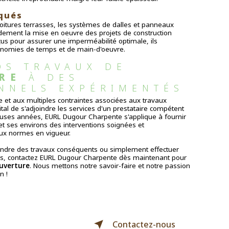
qués
oitures terrasses, les systèmes de dalles et panneaux
ndement la mise en oeuvre des projets de construction
us pour assurer une imperméabilité optimale, ils
onomies de temps et de main-d'oeuvre.
OS TRAVAUX DE 
RE
 À DES 
NNELS EXPÉRIMENTÉS
e et aux multiples contraintes associées aux travaux
pital de s'adjoindre les services d'un prestataire compétent
uses années, EURL Dugour Charpente s'applique à fournir
c et ses environs des interventions soignées et
x normes en vigueur.
endre des travaux conséquents ou simplement effectuer
es, contactez EURL Dugour Charpente dès maintenant pour
uverture
. Nous mettons notre savoir-faire et notre passion
n !
Contactez-nous