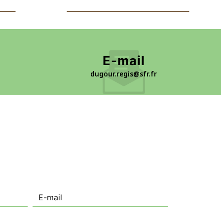
E-mail
dugour.regis@sfr.fr