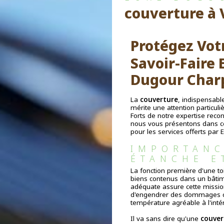
couverture à 
Protégez Vot
Savoir-Faire 
Dugour Charp
La
couverture
, indispensabl
mérite une attention particuli
Forts de notre expertise rec
nous vous présentons dans cet
pour les services offerts par 
IMPORTANC
ÉTANCHE E
La fonction première d'une to
biens contenus dans un bâtim
adéquate assure cette missio
d'engendrer des dommages coû
température agréable à l'inté
Il va sans dire qu'une
couver